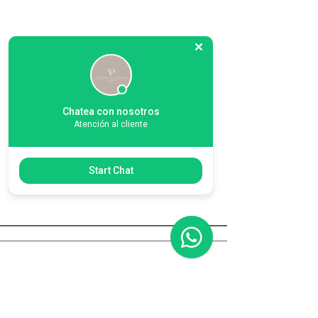
Propietarios -
Casa Olivo
"Disfruto todos los lugares de mi
Chatea con nosotros
casa, pero mi favorito es la sala
Atención al cliente
porque puedo gozar la vista al
jardín y la terraza, además los
Start Chat
colores la hacen acogedora."