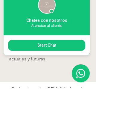
y funcional.
Chatea con nosotros
Atención al cliente
06
Un servicio a la medida
Start Chat
Adaptamos el espacio a tus dinámicas
actuales y futuras.
Colonias de CDMX donde
suelen estar nuestros diseños