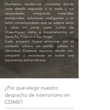
Diseñamos residencias completas donde
cada detalle responde a tu estilo y tus
necesidades, integrando materiales
atemporales, soluciones inteligentes y un
estilo contemporáneo que se adapta tanto
a casas en zonas como Lomas de
Chapultepec como a departamentos en
Santa Fe, Polanco o San Ángel.
Cada proyecto busca armonizar con el
contexto urbano sin perder calidez ni
identidad. Creamos espacios donde vivir,
compartir y reconectar se vuelve una
experiencia extraordinaria.
¿Por qué elegir nuestro
despacho de interiorismo en
CDMX?