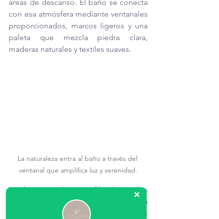
áreas de descanso. El baño se conecta 
con esa atmósfera mediante ventanales 
proporcionados, marcos ligeros y una 
paleta que mezcla piedra clara, 
maderas naturales y textiles suaves. 
La naturaleza entra al baño a través del 
ventanal que amplifica luz y serenidad.
La luz natural entra filtrada, y los 
elementos sanitarios se organizan para 
que la vista acompañe los momentos 