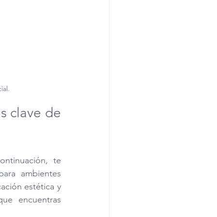
al.
 clave de 
ntinuación, te 
ara ambientes 
ación estética y 
ue encuentras 