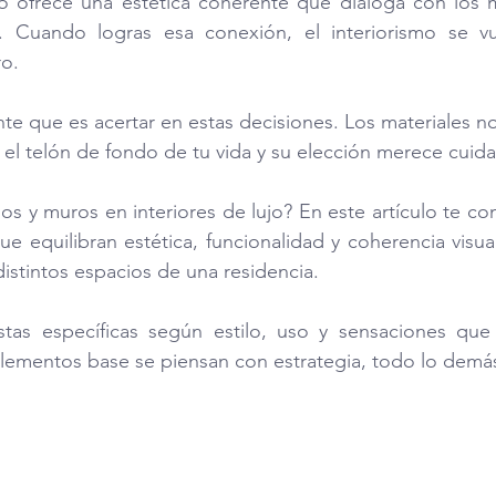
o ofrece una estética coherente que dialoga con los mu
. Cuando logras esa conexión, el interiorismo se vu
ro.
e que es acertar en estas decisiones. Los materiales n
 el telón de fondo de tu vida y su elección merece cuida
s y muros en interiores de lujo? 
En este artículo te co
 equilibran estética, funcionalidad y coherencia visual
distintos espacios de una residencia. 
tas específicas según estilo, uso y sensaciones que 
lementos base se piensan con estrategia, todo lo demás