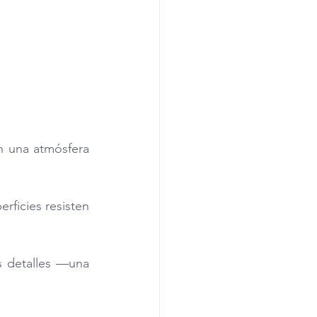
n una atmósfera 
rficies resisten 
 detalles —una 