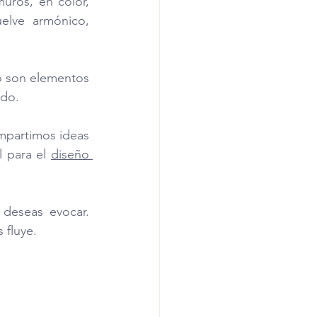
ros, en color, 
elve armónico, 
o son elementos 
do. 
mpartimos ideas 
 para el 
diseño 
deseas evocar. 
 fluye.