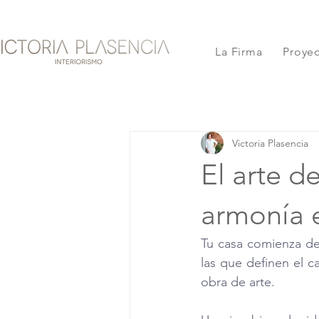
La Firma
Proye
Victoria Plasencia
El arte d
armonía e
Tu casa comienza des
las que definen el 
obra de arte. 