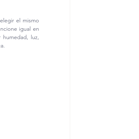
legir el mismo 
cione igual en 
 humedad, luz, 
ca.