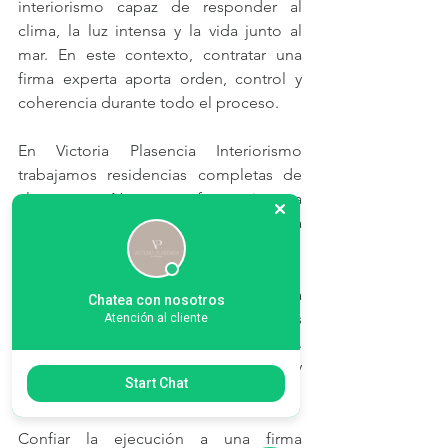
interiorismo capaz de responder al 
clima, la luz intensa y la vida junto al 
mar. En este contexto, contratar una 
firma experta aporta orden, control y 
coherencia durante todo el proceso.
En Victoria Plasencia Interiorismo 
trabajamos residencias completas de 
alta gama. Nuestro enfoque integra 
concepto, proyecto y montaje con una 
misma dirección creativa.
Para una propiedad en Cancún, esta 
Chatea con nosotros
metodología permite elegir acabados 
Atención al cliente
resistentes y atmósferas luminosas. 
También ayuda a equilibrar interiores y 
Start Chat
exterior con naturalidad.
Confiar la ejecución a una firma 