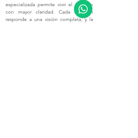
especializada permite vivir el proceso 
con mayor claridad. Cada decisión 
responde a una visión completa, y la 
residencia avanza hacia un resultado 
funcional, elegante y profundamente 
habitable.
Conversemos sobre tu 
residencia en Cancún 
Nuestro servicio Llave en 
mano acompaña cada etapa de una 
residencia completa: concepto, 
planeación y montaje.
Agenda una consulta
 privada con 
nosotros y conversemos sobre cómo 
transformar tu casa en Cancún en un 