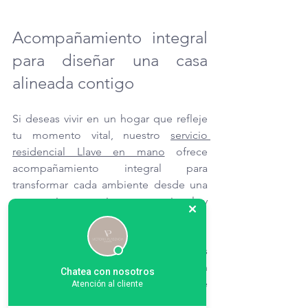
Acompañamiento integral 
para diseñar una casa 
alineada contigo
Si deseas vivir en un hogar que refleje 
tu momento vital, nuestro 
servicio 
residencial Llave en mano
 ofrece 
acompañamiento integral para 
transformar cada ambiente desde una 
perspectiva consciente, emocional y 
funcional. 
Agenda tu primer llamada
 con nosotros 
y permítenos construir contigo un 
Chatea con nosotros
espacio que honre lo verdaderamente 
Atención al cliente
importante.