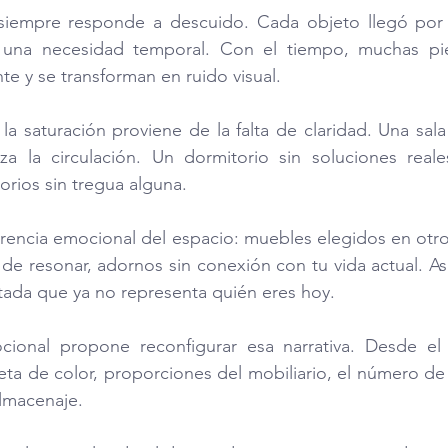
siempre responde a descuido. Cada objeto llegó por 
una necesidad temporal. Con el tiempo, muchas piez
te y se transforman en ruido visual.
 la saturación proviene de la falta de claridad. Una sal
za la circulación. Un dormitorio sin soluciones real
rios sin tregua alguna.
erencia emocional del espacio: muebles elegidos en otro
de resonar, adornos sin conexión con tu vida actual. Así,
tada que ya no representa quién eres hoy.
ional propone reconfigurar esa narrativa. Desde el di
leta de color, proporciones del mobiliario, el número de p
almacenaje. 