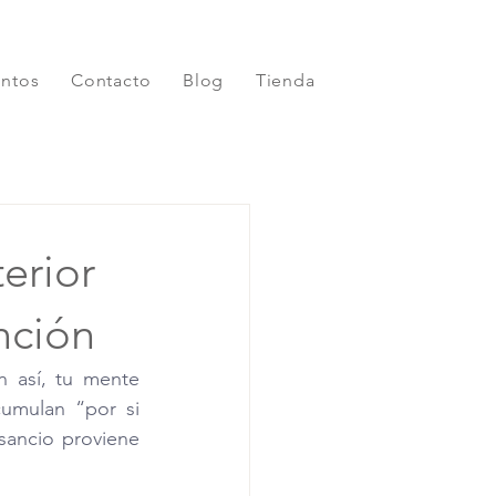
entos
Contacto
Blog
Tienda
erior
ención
n así, tu mente 
umulan “por si 
ancio proviene 