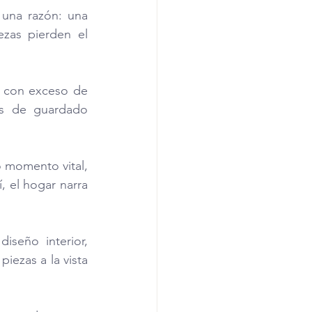
una razón: una 
as pierden el 
a con exceso de 
es de guardado 
 momento vital, 
 el hogar narra 
seño interior, 
iezas a la vista 