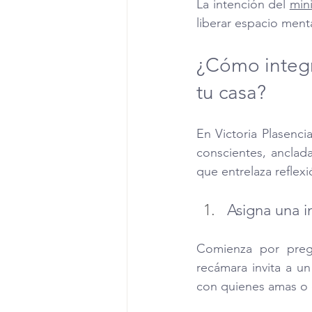
La intención del 
min
liberar espacio menta
¿Cómo integr
tu casa?
En Victoria Plasenc
conscientes, anclad
que entrelaza reflexi
Asigna una i
Comienza por pregu
recámara invita a un
con quienes amas o