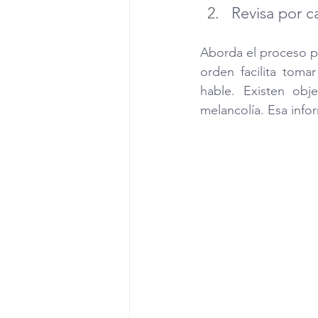
Revisa por c
Aborda el proceso po
orden facilita toma
hable. Existen obj
melancolía. Esa info