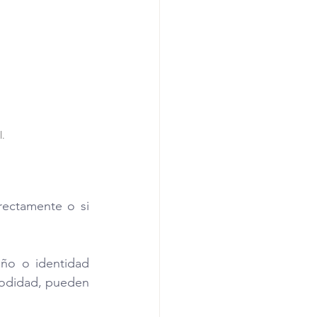
l.
rectamente o si 
ño o identidad 
modidad, pueden 