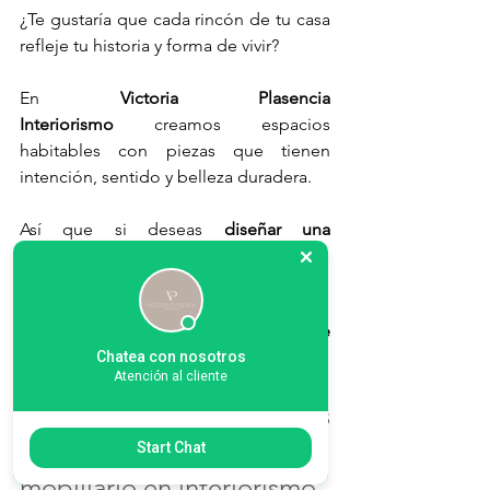
¿Te gustaría que cada rincón de tu casa 
refleje tu historia y forma de vivir?
En 
Victoria Plasencia 
Interiorismo
 creamos espacios 
habitables con piezas que tienen 
intención, sentido y belleza duradera.
Así que si deseas 
diseñar una 
residencia
 que exprese quién eres.
Contáctanos
Te ayudamos a contar tu historia desde 
el diseño interior.
Chatea con nosotros
Atención al cliente
Preguntas frecuentes 
sobre el lenguaje del 
Start Chat
mobiliario en interiorismo