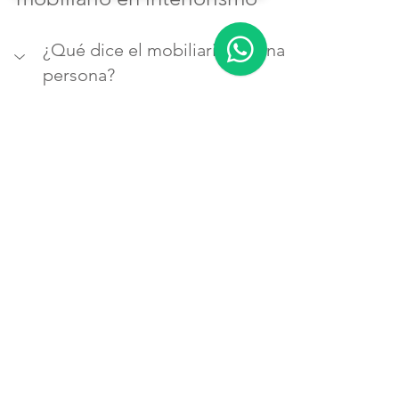
¿Qué dice el mobiliario de una 
persona?
Refleja estilo de vida, prioridades y 
sensibilidad estética. Un espacio 
ordenado puede sugerir necesidad 
de equilibrio. Uno más libre, una 
personalidad espontánea.
¿Cómo elegir muebles que 
hablen de mí?
¿Se puede mezclar mobiliario 
moderno con antiguo?
¿Cómo saber si un mueble 
encaja con mi estilo de vida?
¿Qué dice tu dormitorio 