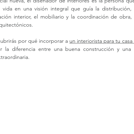
ial nueva, el diseñador de interiores es la persona qu
e vida en una visión integral que guía la distribución, 
nación interior, el mobiliario y la coordinación de obra,
rquitectónicos.
cubrirás por qué incorporar a 
un interiorista para tu cas
r la diferencia entre una buena construcción y una r
traordinaria.