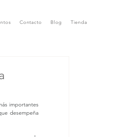
entos
Contacto
Blog
Tienda
a
ás importantes 
l que desempeña 