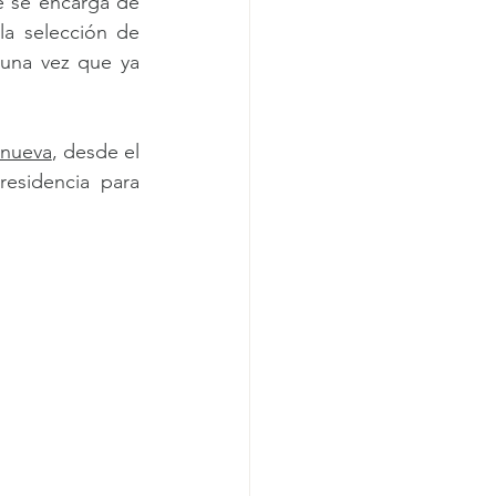
e se encarga de 
la selección de 
 una vez que ya 
a nueva
, desde el 
esidencia para 