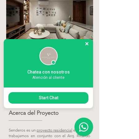
Chatea con nosotros
Atención al cliente
Start Chat
Acerca del Proyecto
Senderos es un
proyecto residencial
en donde
trabajamos en conjunto con el Arq. Ricardo