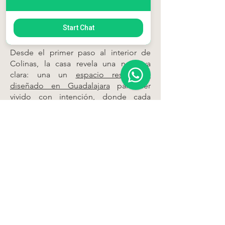
Acerca del proyecto
Start Chat
Desde el primer paso al interior de
Colinas, la casa revela una narrativa
clara: una un
espacio residencial
diseñado en Guadalajara
para ser
vivido con intención, donde cada
detalle responde a la forma de habitar
de quienes la llaman hogar. Este
proyecto surge como una
interpretación contemporánea del
confort, equilibrando líneas limpias
con materiales atemporales que
aportan carácter, calidez y
permanencia.
La experiencia comienza en el ingreso
de doble altura, un gesto