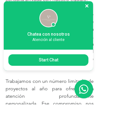
Nuestro servicio Llave en mano 
acompaña cada etapa de proyectos de 
lujo, desde el concepto y la curaduría 
Chatea con nosotros
de arte hasta la selección de materiales, 
Atención al cliente
la supervisión y el montaje final. Cada 
decisión responde a una visión integral 
donde arquitectura, interiorismo y arte 
Start Chat
dialogan con armonía.
Trabajamos con un número limitado de 
proyectos al año para ofrecer una 
atención profundamente 
personalizada. Ese compromiso nos 
permite desarrollar residencias donde 
cada detalle refleja sensibilidad, 
excelencia y una identidad construida 
para perdurar.