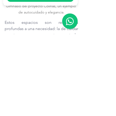
Gimnasio del proyecto Colinas, un ejemplo 
de autocuidado y elegancia.
Estos espacios son respuestas 
profundas a una necesidad: la de cuidar 
nuestro cuerpo y mente en todo 
sentido.
Servicios de diseño de 
interiores para cuidar tu 
bienestar
Si deseas crear espacios que te 
sostengan emocionalmente, podemos 
ayudarte. En Victoria Plasencia 
Interiorismo diseñamos desde la 
intención, con un enfoque integral que 